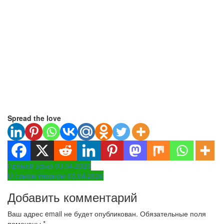
Spread the love
Навигация
Прямой эфир 03.04.2026
О самом главном 03.04.2026
по
Добавить комментарий
записям
Ваш адрес email не будет опубликован.
Обязательные поля
помечены
*