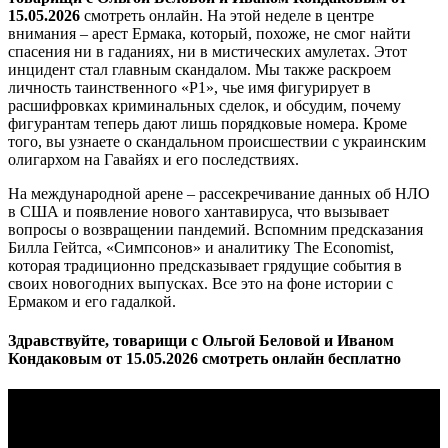
15.05.2026
смотреть онлайн. На этой неделе в центре
внимания – арест Ермака, который, похоже, не смог найти
спасения ни в гаданиях, ни в мистических амулетах. Этот
инцидент стал главным скандалом. Мы также раскроем
личность таинственного «Р1», чье имя фигурирует в
расшифровках криминальных сделок, и обсудим, почему
фигурантам теперь дают лишь порядковые номера. Кроме
того, вы узнаете о скандальном происшествии с украинским
олигархом на Гавайях и его последствиях.
На международной арене – рассекречивание данных об НЛО
в США и появление нового хантавируса, что вызывает
вопросы о возвращении пандемий. Вспомним предсказания
Билла Гейтса, «Симпсонов» и аналитику The Economist,
которая традиционно предсказывает грядущие события в
своих новогодних выпусках. Все это на фоне истории с
Ермаком и его гадалкой.
Здравствуйте, товарищи с Ольгой Беловой и Иваном
Кондаковым от 15.05.2026 смотреть онлайн бесплатно