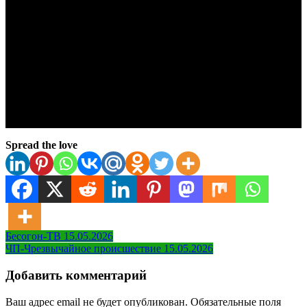
Spread the love
Навигация
Бесогон-ТВ 15.05.2026
ЧП-Чрезвычайное происшествие 15.05.2026
по
записям
Добавить комментарий
Ваш адрес email не будет опубликован.
Обязательные поля