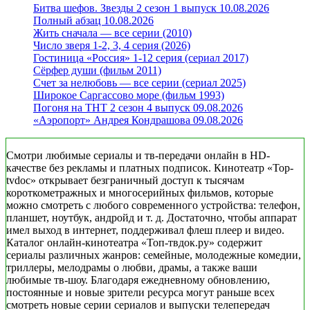
Битва шефов. Звезды 2 сезон 1 выпуск 10.08.2026
Полный абзац 10.08.2026
Жить сначала — все серии (2010)
Число зверя 1-2, 3, 4 серия (2026)
Гостиница «Россия» 1-12 серия (сериал 2017)
Сёрфер души (фильм 2011)
Счет за нелюбовь — все серии (сериал 2025)
Широкое Саргассово море (фильм 1993)
Погоня на ТНТ 2 сезон 4 выпуск 09.08.2026
«Аэропорт» Андрея Кондрашова 09.08.2026
Смотри любимые сериалы и тв-передачи онлайн в HD-
качестве без рекламы и платных подписок. Кинотеатр «Top-
tvdoc» открывает безграничный доступ к тысячам
короткометражных и многосерийных фильмов, которые
можно смотреть с любого современного устройства: телефон,
планшет, ноутбук, андройд и т. д. Достаточно, чтобы аппарат
имел выход в интернет, поддерживал флеш плеер и видео.
Каталог онлайн-кинотеатра «Топ-твдок.ру» содержит
сериалы различных жанров: семейные, молодежные комедии,
триллеры, мелодрамы о любви, драмы, а также ваши
любимые тв-шоу. Благодаря ежедневному обновлению,
постоянные и новые зрители ресурса могут раньше всех
смотреть новые серии сериалов и выпуски телепередач