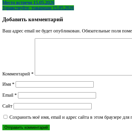
Навигация
Место встречи 15.05.2026
Здравствуйте, товарищи 15.05.2026
по
записям
Добавить комментарий
Ваш адрес email не будет опубликован.
Обязательные поля пом
Комментарий
*
Имя
*
Email
*
Сайт
Сохранить моё имя, email и адрес сайта в этом браузере д