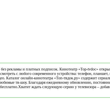
без рекламы и платных подписок. Кинотеатр «Top-tvdoc» откры
треть с любого современного устройства: телефон, планшет, но
део. Каталог онлайн-кинотеатра «Топ-твдок.ру» содержит сери
любимые тв-шоу. Благодаря ежедневному обновлению, постоянны
бесплатно.Хватит ждать следующую серию у телевизора – добавьт