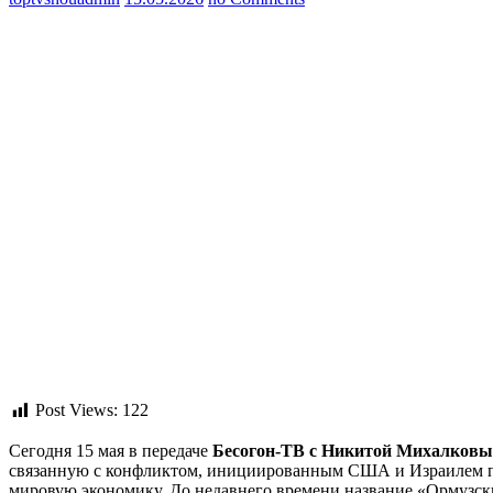
Post Views:
122
Сегодня 15 мая в передаче
Бесогон-ТВ с Никитой Михалковым
связанную с конфликтом, инициированным США и Израилем про
мировую экономику. До недавнего времени название «Ормузски