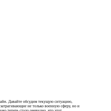
айн. Давайте обсудим текущую ситуацию,
атрагивающие не только военную сферу, но и
ко теперь стало очевидно, что этот