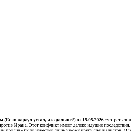
 (Если караул устал, что дальше?
)
от 15.05.2026
смотреть онл
тив Ирана. Этот конфликт имеет далеко идущие последствия, з
й пролив» было известно лишь узкому кругу специалистов. Одна