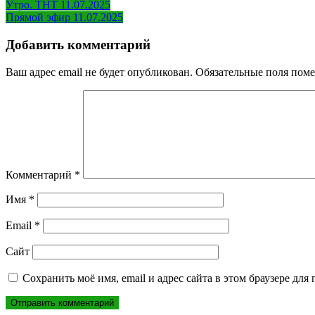
Навигация
Утро. ТНТ 11.07.2025
Прямой эфир 11.07.2025
по
записям
Добавить комментарий
Ваш адрес email не будет опубликован.
Обязательные поля пом
Комментарий
*
Имя
*
Email
*
Сайт
Сохранить моё имя, email и адрес сайта в этом браузере д