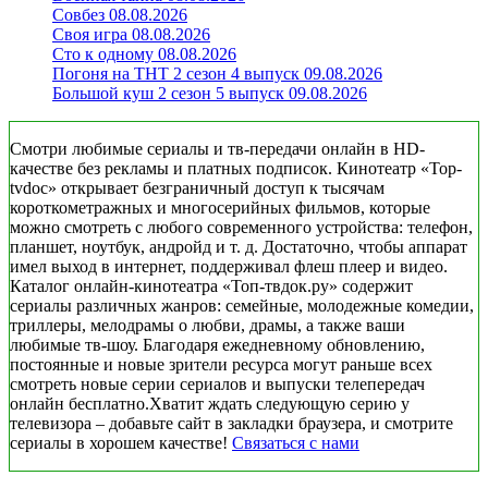
Совбез 08.08.2026
Своя игра 08.08.2026
Сто к одному 08.08.2026
Погоня на ТНТ 2 сезон 4 выпуск 09.08.2026
Большой куш 2 сезон 5 выпуск 09.08.2026
Смотри любимые сериалы и тв-передачи онлайн в HD-
качестве без рекламы и платных подписок. Кинотеатр «Top-
tvdoc» открывает безграничный доступ к тысячам
короткометражных и многосерийных фильмов, которые
можно смотреть с любого современного устройства: телефон,
планшет, ноутбук, андройд и т. д. Достаточно, чтобы аппарат
имел выход в интернет, поддерживал флеш плеер и видео.
Каталог онлайн-кинотеатра «Топ-твдок.ру» содержит
сериалы различных жанров: семейные, молодежные комедии,
триллеры, мелодрамы о любви, драмы, а также ваши
любимые тв-шоу. Благодаря ежедневному обновлению,
постоянные и новые зрители ресурса могут раньше всех
смотреть новые серии сериалов и выпуски телепередач
онлайн бесплатно.Хватит ждать следующую серию у
телевизора – добавьте сайт в закладки браузера, и смотрите
сериалы в хорошем качестве!
Связаться с нами