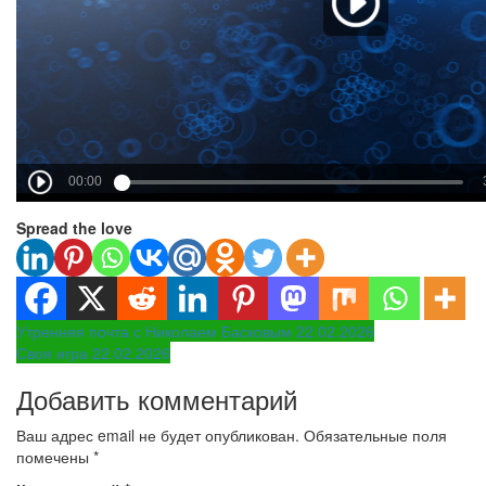
Spread the love
Навигация
Утренняя почта с Николаем Басковым 22.02.2026
Своя игра 22.02.2026
по
Добавить комментарий
записям
Ваш адрес email не будет опубликован.
Обязательные поля
помечены
*