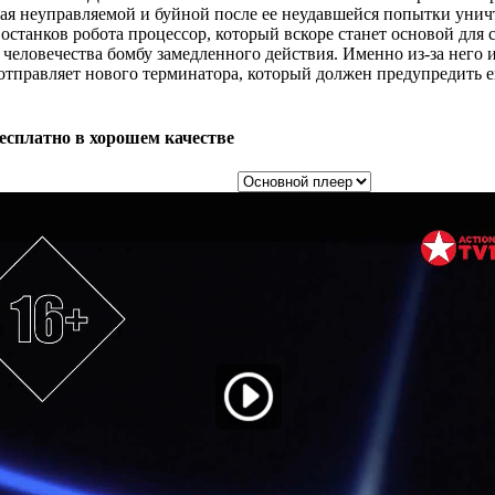
итая неуправляемой и буйной после ее неудавшейся попытки ун
станков робота процессор, который вскоре станет основой для 
 человечества бомбу замедленного действия. Именно из-за него 
тправляет нового терминатора, который должен предупредить е
есплатно в хорошем качестве
Выбор плеера: