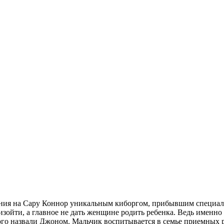
ения на Сару Коннор уникальным киборгом, прибывшим специаль
изойти, а главное не дать женщине родить ребенка. Ведь именно
го назвали Джоном. Мальчик воспитывается в семье приемных род