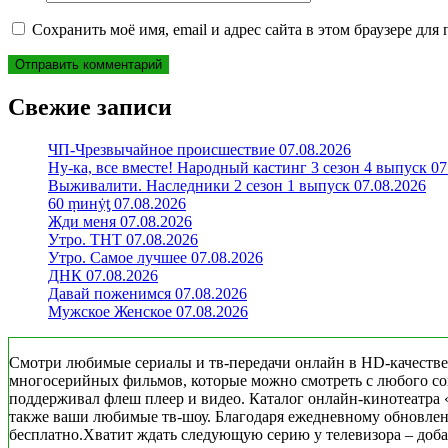
Сохранить моё имя, email и адрес сайта в этом браузере д
Свежие записи
ЧП-Чрезвычайное происшествие 07.08.2026
Ну-ка, все вместе! Народный кастинг 3 сезон 4 выпуск 07
Выживалити. Наследники 2 сезон 1 выпуск 07.08.2026
60 ṃинẏƫ 07.08.2026
Жди меня 07.08.2026
Утро. ТНТ 07.08.2026
Утро. Самое лучшее 07.08.2026
ДНК 07.08.2026
Давай поженимся 07.08.2026
Мужское Женское 07.08.2026
Смотри любимые сериалы и тв-передачи онлайн в HD-качестве
многосерийных фильмов, которые можно смотреть с любого совр
поддерживал флеш плеер и видео. Каталог онлайн-кинотеатра 
также ваши любимые тв-шоу. Благодаря ежедневному обновлени
бесплатно.Хватит ждать следующую серию у телевизора – добав