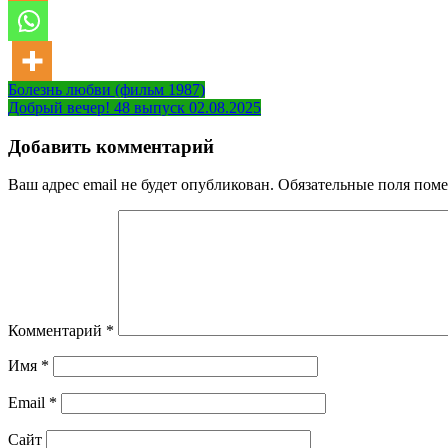
Навигация
Болезнь любви (фильм 1987)
Добрый вечер! 48 выпуск 02.08.2025
по
записям
Добавить комментарий
Ваш адрес email не будет опубликован.
Обязательные поля пом
Комментарий
*
Имя
*
Email
*
Сайт