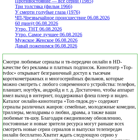
Противостояние — все серии (1985)
Три толстяка (фильм 1966)
У смерти голубые глаза (1976)
ЧП-Чрезвычайное происшествие 06.08.2026
60 ṃинẏƫ 06.08.2026
Утро. ТНТ 06.08.2026
Утро. Самое лучшее 06.08.2026
Мужское Женское 06.08.2026
Давай поженимся 06.08.2026
Смотри любимые сериалы и тв-передачи онлайн в HD-
качестве без рекламы и платных подписок. Кинотеатр «Top-
tvdoc» открывает безграничный доступ к тысячам
короткометражных и многосерийных фильмов, которые
можно смотреть с любого современного устройства: телефон,
планшет, ноутбук, андройд и т. д. Достаточно, чтобы аппарат
имел выход в интернет, поддерживал флеш плеер и видео.
Каталог онлайн-кинотеатра «Топ-твдок.ру» содержит
сериалы различных жанров: семейные, молодежные комедии,
триллеры, мелодрамы о любви, драмы, а также ваши
любимые тв-шоу. Благодаря ежедневному обновлению,
постоянные и новые зрители ресурса могут раньше всех
смотреть новые серии сериалов и выпуски телепередач
онлайн бесплатно.Хватит ждать следующую серию у