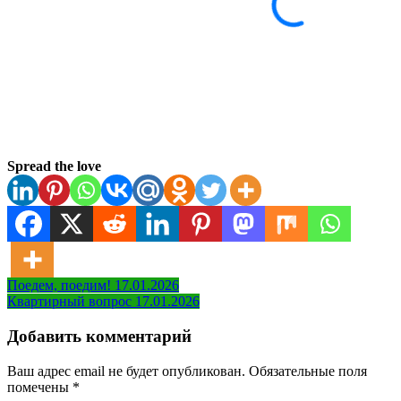
Spread the love
Навигация
Поедем, поедим! 17.01.2026
Квартирный вопрос 17.01.2026
по
записям
Добавить комментарий
Ваш адрес email не будет опубликован.
Обязательные поля
помечены
*