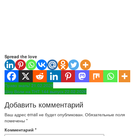
Spread the love
Навигация
Право знать! 21.02.2026
Шоу Воли на ТНТ 144 выпуск 22.02.2026
по
Добавить комментарий
записям
Ваш адрес email не будет опубликован.
Обязательные поля
помечены
*
Комментарий
*