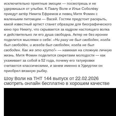
исключительно приятные эмоции — посмотрешь и не
удержишься от улыбки. К Павлу Воле и Илье Соболёву
приедут актёр Никита Ефремов и певец Митя Фомин с
маленьким питомцем — Васей. Гостям предстоит раскрыть,
какой известный артист станет образцом для биографического
кино про Никиту, что скрывается за кадром настоящего волка
и действительно ли его душа свободна. Актер не без иронии
поделится мыслями о себе:
«Ни разу не был свободен, когда
был свободён, и всегда был свободен, когда не был
свободен. Как же это круто!»
— намекая на сложную личную
жизнь. Митя Фомин поделится секретами молодости — как
ухаживает за собой в 52 года, почему его татуировки
считаются классическими, и зачем именно в Удмуртии он
приобрел вязаную рыбку.
Шоу Воли на ТНТ 144 выпуск от 22.02.2026
смотреть онлайн бесплатно в хорошем качестве