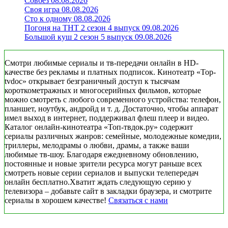
Совбез 08.08.2026
Своя игра 08.08.2026
Сто к одному 08.08.2026
Погоня на ТНТ 2 сезон 4 выпуск 09.08.2026
Большой куш 2 сезон 5 выпуск 09.08.2026
Смотри любимые сериалы и тв-передачи онлайн в HD-
качестве без рекламы и платных подписок. Кинотеатр «Top-
tvdoc» открывает безграничный доступ к тысячам
короткометражных и многосерийных фильмов, которые
можно смотреть с любого современного устройства: телефон,
планшет, ноутбук, андройд и т. д. Достаточно, чтобы аппарат
имел выход в интернет, поддерживал флеш плеер и видео.
Каталог онлайн-кинотеатра «Топ-твдок.ру» содержит
сериалы различных жанров: семейные, молодежные комедии,
триллеры, мелодрамы о любви, драмы, а также ваши
любимые тв-шоу. Благодаря ежедневному обновлению,
постоянные и новые зрители ресурса могут раньше всех
смотреть новые серии сериалов и выпуски телепередач
онлайн бесплатно.Хватит ждать следующую серию у
телевизора – добавьте сайт в закладки браузера, и смотрите
сериалы в хорошем качестве!
Связаться с нами