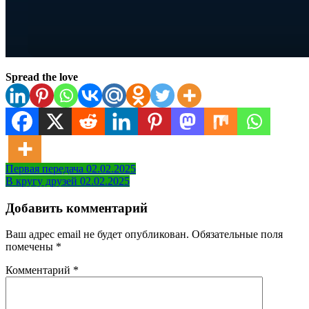
Spread the love
Навигация
Первая передача 02.02.2025
В кругу друзей 02.02.2025
по
записям
Добавить комментарий
Ваш адрес email не будет опубликован.
Обязательные поля
помечены
*
Комментарий
*