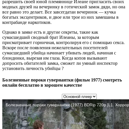
разрешить своей юной племяннице Илеане пригласить своих
модных друзей на вечеринку в готический замок дяди, но она
все равно это делает. Все завсегдатаи вечеринок — кучка
богатых эксцентриков, и двое или трое из них замешаны в
контрабанде наркотиков.
Однако в замке есть и другие секреты, такие как
сумасшедший сводный брат Илеаны, за которым
присматривает горничная, контролируя его с помощью секса.
Вскоре после появления нежелательных посетителей
сумасшедший убийца начинает убивать людей, начиная с
блондинки, вырезая им глаза. Когда копов вызывают
допросить обитателей замка, сможет ли умный инспектор
установить личность убийцы ?
Болезненные пороки гувернантки (фильм 1977) смотреть
онлайн бесплатно в хорошем качестве
Выбор плеера: