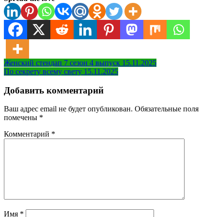
Навигация
Женский стендап 7 сезон 4 выпуск 15.11.2025
По секрету всему свету 15.11.2025
по
записям
Добавить комментарий
Ваш адрес email не будет опубликован.
Обязательные поля
помечены
*
Комментарий
*
Имя
*