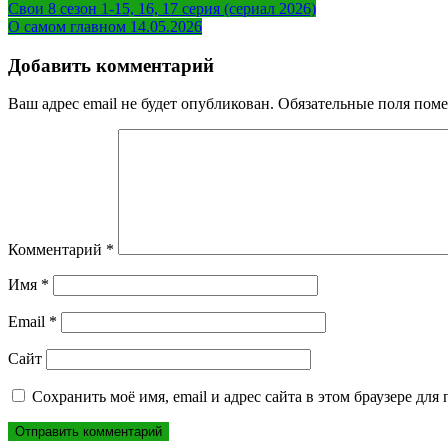
Навигация
Свои 8 сезон 1-15, 16, 17 серия (сериал 2026)
О самом главном 14.05.2026
по
записям
Добавить комментарий
Ваш адрес email не будет опубликован.
Обязательные поля пом
Комментарий
*
Имя
*
Email
*
Сайт
Сохранить моё имя, email и адрес сайта в этом браузере д