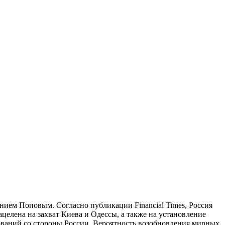
нием Поповым. Согласно публикации Financial Times, Россия
целена на захват Киева и Одессы, а также на установление
ебований со стороны России. Вероятность возобновления мирных