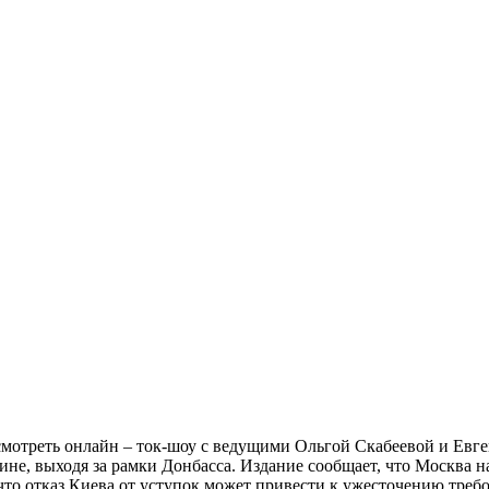
мотреть онлайн – ток-шоу с ведущими Ольгой Скабеевой и Евге
не, выходя за рамки Донбасса. Издание сообщает, что Москва на
т, что отказ Киева от уступок может привести к ужесточению тр