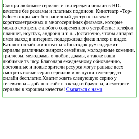
Смотри любимые сериалы и тв-передачи онлайн в HD-
качестве без рекламы и платных подписок. Кинотеатр «Top-
tvdoc» открывает безграничный доступ к тысячам
короткометражных и многосерийных фильмов, которые
можно смотреть с любого современного устройства: телефон,
планшет, ноутбук, андройд и т. д. Достаточно, чтобы аппарат
имел выход в интернет, поддерживал флеш плеер и видео.
Каталог онлайн-кинотеатра «Топ-твдок.ру» содержит
сериалы различных жанров: семейные, молодежные комедии,
триллеры, мелодрамы о любви, драмы, а также ваши
любимые тв-шоу. Благодаря ежедневному обновлению,
постоянные и новые зрители ресурса могут раньше всех
смотреть новые серии сериалов и выпуски телепередач
онлайн бесплатно.Хватит ждать следующую серию у
телевизора – добавьте сайт в закладки браузера, и смотрите
сериалы в хорошем качестве!
Связаться с нами