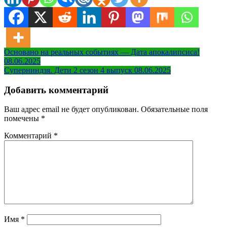
Навигация
Основано на реальных событиях — Дата апокалипсиса!
08.06.2025
по
Суперниндзя. Дети 2 сезон 4 выпуск 08.06.2025
записям
Добавить комментарий
Ваш адрес email не будет опубликован.
Обязательные поля
помечены
*
Комментарий
*
Имя
*