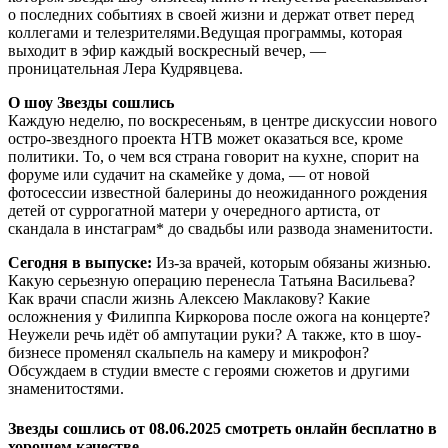
о последних событиях в своей жизни и держат ответ перед
коллегами и телезрителями.Ведущая программы, которая
выходит в эфир каждый воскресный вечер, —
проницательная Лера Кудрявцева.
О шоу Звезды сошлись
Каждую неделю, по воскресеньям, в центре дискуссии нового
остро-звездного проекта НТВ может оказаться все, кроме
политики. То, о чем вся страна говорит на кухне, спорит на
форуме или судачит на скамейке у дома, — от новой
фотосессии известной балерины до неожиданного рождения
детей от суррогатной матери у очередного артиста, от
скандала в инстаграм* до свадьбы или развода знаменитости.
Сегодня в выпуске:
Из-за врачей, которым обязаны жизнью.
Какую серьезную операцию перенесла Татьяна Васильева?
Как врачи спасли жизнь Алексею Маклакову? Какие
осложнения у Филиппа Киркорова после ожога на концерте?
Неужели речь идёт об ампутации руки? А также, кто в шоу-
бизнесе променял скальпель на камеру и микрофон?
Обсуждаем в студии вместе с героями сюжетов и другими
знаменитостями.
Звезды сошлись от 08.06.2025 смотреть онлайн бесплатно в
хорошем качестве