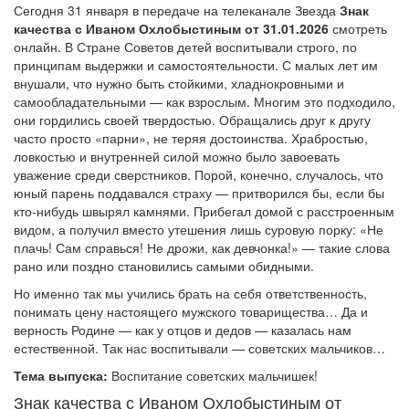
Сегодня 31 января в передаче на телеканале Звезда
Знак
качества с Иваном Охлобыстиным от 31.01.2026
смотреть
онлайн. В Стране Советов детей воспитывали строго, по
принципам выдержки и самостоятельности. С малых лет им
внушали, что нужно быть стойкими, хладнокровными и
самообладательными — как взрослым. Многим это подходило,
они гордились своей твердостью. Обращались друг к другу
часто просто «парни», не теряя достоинства. Храбростью,
ловкостью и внутренней силой можно было завоевать
уважение среди сверстников. Порой, конечно, случалось, что
юный парень поддавался страху — притворился бы, если бы
кто-нибудь швырял камнями. Прибегал домой с расстроенным
видом, а получил вместо утешения лишь суровую порку: «Не
плачь! Сам справься! Не дрожи, как девчонка!» — такие слова
рано или поздно становились самыми обидными.
Но именно так мы учились брать на себя ответственность,
понимать цену настоящего мужского товарищества… Да и
верность Родине — как у отцов и дедов — казалась нам
естественной. Так нас воспитывали — советских мальчиков…
Тема выпуска:
Воспитание советских мальчишек!
Знак качества с Иваном Охлобыстиным от