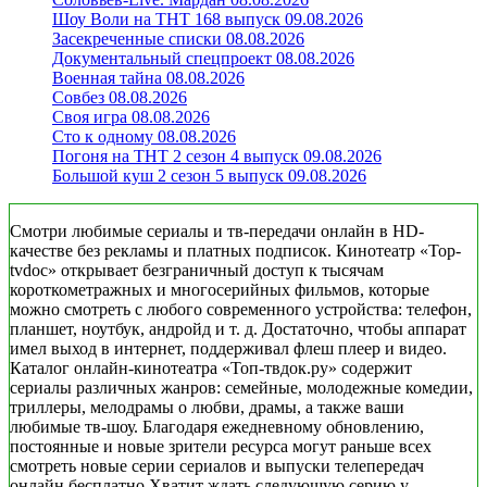
Шоу Воли на ТНТ 168 выпуск 09.08.2026
Засекреченные списки 08.08.2026
Документальный спецпроект 08.08.2026
Военная тайна 08.08.2026
Совбез 08.08.2026
Своя игра 08.08.2026
Сто к одному 08.08.2026
Погоня на ТНТ 2 сезон 4 выпуск 09.08.2026
Большой куш 2 сезон 5 выпуск 09.08.2026
Смотри любимые сериалы и тв-передачи онлайн в HD-
качестве без рекламы и платных подписок. Кинотеатр «Top-
tvdoc» открывает безграничный доступ к тысячам
короткометражных и многосерийных фильмов, которые
можно смотреть с любого современного устройства: телефон,
планшет, ноутбук, андройд и т. д. Достаточно, чтобы аппарат
имел выход в интернет, поддерживал флеш плеер и видео.
Каталог онлайн-кинотеатра «Топ-твдок.ру» содержит
сериалы различных жанров: семейные, молодежные комедии,
триллеры, мелодрамы о любви, драмы, а также ваши
любимые тв-шоу. Благодаря ежедневному обновлению,
постоянные и новые зрители ресурса могут раньше всех
смотреть новые серии сериалов и выпуски телепередач
онлайн бесплатно.Хватит ждать следующую серию у