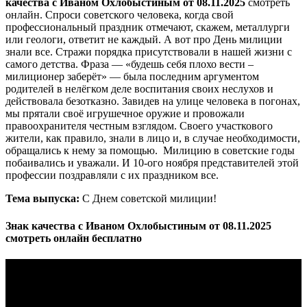
качества с Иваном Охлобыстиным от 08.11.2025
смотреть
онлайн. Спроси советского человека, когда свой
профессиональный праздник отмечают, скажем, металлурги
или геологи, ответит не каждый. А вот про День милиции
знали все. Стражи порядка присутствовали в нашей жизни с
самого детства. Фраза — «будешь себя плохо вести –
милиционер заберёт» — была последним аргументом
родителей в нелёгком деле воспитания своих неслухов и
действовала безотказно. Завидев на улице человека в погонах,
мы прятали своё игрушечное оружие и провожали
правоохранителя честным взглядом. Своего участкового
жители, как правило, знали в лицо и, в случае необходимости,
обращались к нему за помощью. Милицию в советские годы
побаивались и уважали. И 10-ого ноября представителей этой
профессии поздравляли с их праздником все.
Тема выпуска:
С Днем советской милиции!
Знак качества с Иваном Охлобыстиным от 08.11.2025
смотреть онлайн бесплатно