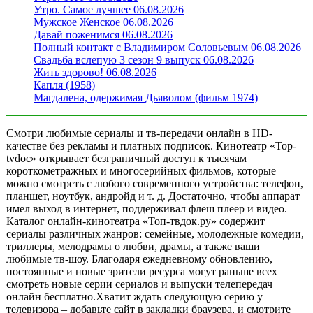
Утро. Самое лучшее 06.08.2026
Мужское Женское 06.08.2026
Давай поженимся 06.08.2026
Полный контакт с Владимиром Соловьевым 06.08.2026
Свадьба вслепую 3 сезон 9 выпуск 06.08.2026
Жить здорово! 06.08.2026
Капля (1958)
Магдалена, одержимая Дьяволом (фильм 1974)
Смотри любимые сериалы и тв-передачи онлайн в HD-
качестве без рекламы и платных подписок. Кинотеатр «Top-
tvdoc» открывает безграничный доступ к тысячам
короткометражных и многосерийных фильмов, которые
можно смотреть с любого современного устройства: телефон,
планшет, ноутбук, андройд и т. д. Достаточно, чтобы аппарат
имел выход в интернет, поддерживал флеш плеер и видео.
Каталог онлайн-кинотеатра «Топ-твдок.ру» содержит
сериалы различных жанров: семейные, молодежные комедии,
триллеры, мелодрамы о любви, драмы, а также ваши
любимые тв-шоу. Благодаря ежедневному обновлению,
постоянные и новые зрители ресурса могут раньше всех
смотреть новые серии сериалов и выпуски телепередач
онлайн бесплатно.Хватит ждать следующую серию у
телевизора – добавьте сайт в закладки браузера, и смотрите