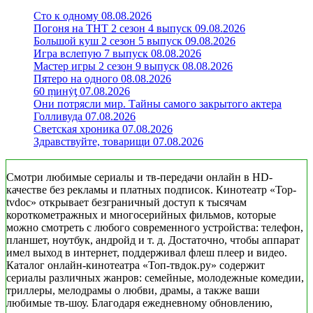
Сто к одному 08.08.2026
Погоня на ТНТ 2 сезон 4 выпуск 09.08.2026
Большой куш 2 сезон 5 выпуск 09.08.2026
Игра вслепую 7 выпуск 08.08.2026
Мастер игры 2 сезон 9 выпуск 08.08.2026
Пятеро на одного 08.08.2026
60 ṃинẏƫ 07.08.2026
Они потрясли мир. Тайны самого закрытого актера
Голливуда 07.08.2026
Светская хроника 07.08.2026
Здравствуйте, товарищи 07.08.2026
Смотри любимые сериалы и тв-передачи онлайн в HD-
качестве без рекламы и платных подписок. Кинотеатр «Top-
tvdoc» открывает безграничный доступ к тысячам
короткометражных и многосерийных фильмов, которые
можно смотреть с любого современного устройства: телефон,
планшет, ноутбук, андройд и т. д. Достаточно, чтобы аппарат
имел выход в интернет, поддерживал флеш плеер и видео.
Каталог онлайн-кинотеатра «Топ-твдок.ру» содержит
сериалы различных жанров: семейные, молодежные комедии,
триллеры, мелодрамы о любви, драмы, а также ваши
любимые тв-шоу. Благодаря ежедневному обновлению,