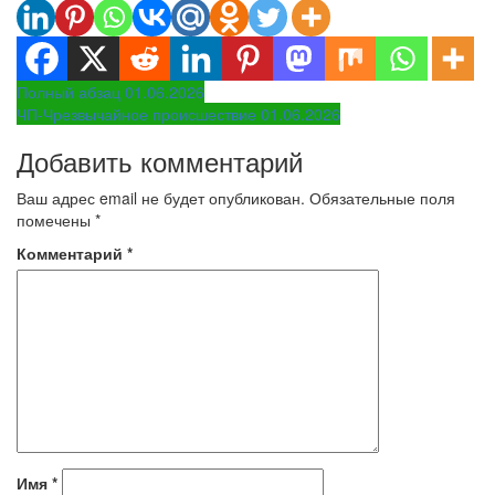
Навигация
Полный абзац 01.06.2026
ЧП-Чрезвычайное происшествие 01.06.2026
по
Добавить комментарий
записям
Ваш адрес email не будет опубликован.
Обязательные поля
помечены
*
Комментарий
*
Имя
*