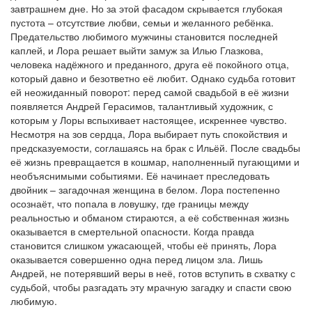
завтрашнем дне. Но за этой фасадом скрывается глубокая
пустота – отсутствие любви, семьи и желанного ребёнка.
Предательство любимого мужчины становится последней
каплей, и Лора решает выйти замуж за Илью Глазкова,
человека надёжного и преданного, друга её покойного отца,
который давно и безответно её любит. Однако судьба готовит
ей неожиданный поворот: перед самой свадьбой в её жизни
появляется Андрей Герасимов, талантливый художник, с
которым у Лоры вспыхивает настоящее, искреннее чувство.
Несмотря на зов сердца, Лора выбирает путь спокойствия и
предсказуемости, соглашаясь на брак с Ильёй. После свадьбы
её жизнь превращается в кошмар, наполненный пугающими и
необъяснимыми событиями. Её начинает преследовать
двойник – загадочная женщина в белом. Лора постепенно
осознаёт, что попала в ловушку, где границы между
реальностью и обманом стираются, а её собственная жизнь
оказывается в смертельной опасности. Когда правда
становится слишком ужасающей, чтобы её принять, Лора
оказывается совершенно одна перед лицом зла. Лишь
Андрей, не потерявший веры в неё, готов вступить в схватку с
судьбой, чтобы разгадать эту мрачную загадку и спасти свою
любимую.