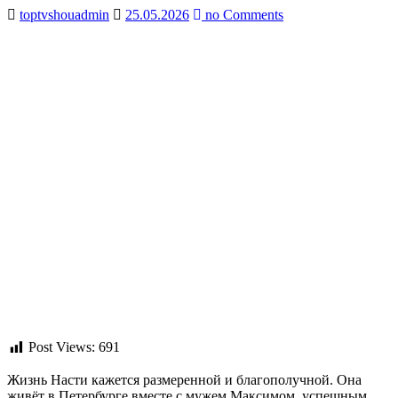
toptvshouadmin
25.05.2026
no Comments
Post Views:
691
Жизнь Насти кажется размеренной и благополучной. Она
живёт в Петербурге вместе с мужем Максимом, успешным