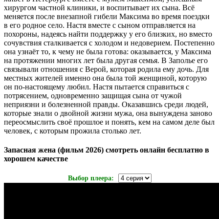
хирургом частной клиники, и воспитывает их сына. Всё
меняется после внезапной гибели Максима во время поездки
в его родное село. Настя вместе с сыном отправляется на
похороны, надеясь найти поддержку у его близких, но вместо
сочувствия сталкивается с холодом и недоверием. Постепенно
она узнаёт то, к чему не была готова: оказывается, у Максима
на протяжении многих лет была другая семья. В Заполье его
связывали отношения с Верой, которая родила ему дочь. Для
местных жителей именно она была той женщиной, которую
он по-настоящему любил. Настя пытается справиться с
потрясением, одновременно защищая сына от чужой
неприязни и болезненной правды. Оказавшись среди людей,
которые знали о двойной жизни мужа, она вынуждена заново
переосмыслить своё прошлое и понять, кем на самом деле был
человек, с которым прожила столько лет.
Запасная жена (фильм 2026) смотреть онлайн бесплатно в
хорошем качестве
Выбор плеера: