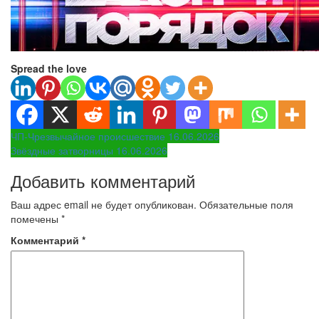
Spread the love
Навигация
ЧП-Чрезвычайное происшествие 16.06.2026
Звёздные затворницы 16.06.2026
по
Добавить комментарий
записям
Ваш адрес email не будет опубликован.
Обязательные поля
помечены
*
Комментарий
*