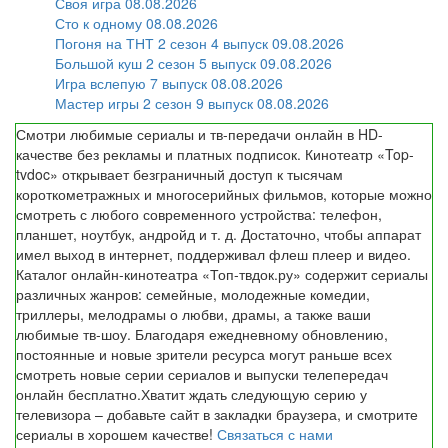
Своя игра 08.08.2026
Сто к одному 08.08.2026
Погоня на ТНТ 2 сезон 4 выпуск 09.08.2026
Большой куш 2 сезон 5 выпуск 09.08.2026
Игра вслепую 7 выпуск 08.08.2026
Мастер игры 2 сезон 9 выпуск 08.08.2026
Смотри любимые сериалы и тв-передачи онлайн в HD-
качестве без рекламы и платных подписок. Кинотеатр «Top-
tvdoc» открывает безграничный доступ к тысячам
короткометражных и многосерийных фильмов, которые можно
смотреть с любого современного устройства: телефон,
планшет, ноутбук, андройд и т. д. Достаточно, чтобы аппарат
имел выход в интернет, поддерживал флеш плеер и видео.
Каталог онлайн-кинотеатра «Топ-твдок.ру» содержит сериалы
различных жанров: семейные, молодежные комедии,
триллеры, мелодрамы о любви, драмы, а также ваши
любимые тв-шоу. Благодаря ежедневному обновлению,
постоянные и новые зрители ресурса могут раньше всех
смотреть новые серии сериалов и выпуски телепередач
онлайн бесплатно.Хватит ждать следующую серию у
телевизора – добавьте сайт в закладки браузера, и смотрите
сериалы в хорошем качестве!
Связаться с нами