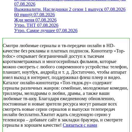
07.08.2026
Выживалити. Наследники 2 сезон 1 выпуск 07.08.2026
60 ṃинẏƫ 07.08.2026
Жди меня 07.08.2026
Утро. ТНТ 07.08.2026
Утро. Самое лучшее 07.08.2026
Смотри любимые сериалы и тв-передачи онлайн в HD-
качестве без рекламы и платных подписок. Кинотеатр «Top-
tvdoc» открывает безграничный доступ к тысячам
короткометражных и многосерийных фильмов, которые
можно смотреть с любого современного устройства: телефон,
планшет, ноутбук, андройд и т. д. Достаточно, чтобы аппарат
имел выход в интернет, поддерживал флеш плеер и видео.
Каталог онлайн-кинотеатра «Топ-твдок.ру» содержит
сериалы различных жанров: семейные, молодежные комедии,
триллеры, мелодрамы о любви, драмы, а также ваши
любимые тв-шоу. Благодаря ежедневному обновлению,
постоянные и новые зрители ресурса могут раньше всех
смотреть новые серии сериалов и выпуски телепередач
онлайн бесплатно.Хватит ждать следующую серию у
телевизора – добавьте сайт в закладки браузера, и смотрите
сериалы в хорошем качестве!
Связаться с нами