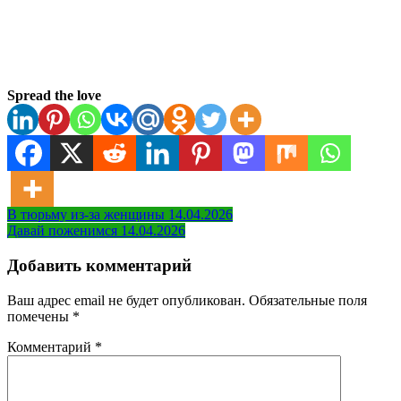
Spread the love
Навигация
В тюрьму из-за женщины 14.04.2026
Давай поженимся 14.04.2026
по
записям
Добавить комментарий
Ваш адрес email не будет опубликован.
Обязательные поля
помечены
*
Комментарий
*