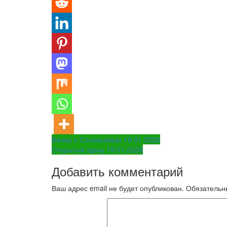
Навигация
Вечер с Соловьевым 19.01.2026
Открытый эфир 19.01.2026
по
Добавить комментарий
записям
Ваш адрес email не будет опубликован.
Обязательн