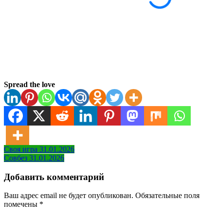
Spread the love
Навигация
Своя игра 31.01.2026
Совбез 31.01.2026
по
записям
Добавить комментарий
Ваш адрес email не будет опубликован.
Обязательные поля
помечены
*