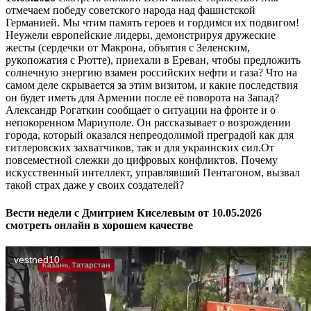
отмечаем победу советского народа над фашистской
Германией. Мы чтим память героев и гордимся их подвигом!
Неужели европейские лидеры, демонстрируя дружеские
жесты (сердечки от Макрона, объятия с Зеленским,
рукопожатия с Рютте), приехали в Ереван, чтобы предложить
солнечную энергию взамен российских нефти и газа? Что на
самом деле скрывается за этим визитом, и какие последствия
он будет иметь для Армении после её поворота на Запад?
Александр Рогаткин сообщает о ситуации на фронте и о
непокоренном Мариуполе. Он рассказывает о возрождении
города, который оказался непреодолимой преградой как для
гитлеровских захватчиков, так и для украинских сил.От
повсеместной слежки до цифровых конфликтов. Почему
искусственный интеллект, управлявший Пентагоном, вызвал
такой страх даже у своих создателей?
Вести недели с Дмитрием Киселевым от 10.05.2026
смотреть онлайн в хорошем качестве