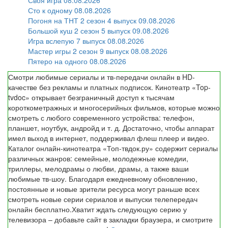
Своя игра 08.08.2026
Сто к одному 08.08.2026
Погоня на ТНТ 2 сезон 4 выпуск 09.08.2026
Большой куш 2 сезон 5 выпуск 09.08.2026
Игра вслепую 7 выпуск 08.08.2026
Мастер игры 2 сезон 9 выпуск 08.08.2026
Пятеро на одного 08.08.2026
Смотри любимые сериалы и тв-передачи онлайн в HD-
качестве без рекламы и платных подписок. Кинотеатр «Top-
tvdoc» открывает безграничный доступ к тысячам
короткометражных и многосерийных фильмов, которые можно
смотреть с любого современного устройства: телефон,
планшет, ноутбук, андройд и т. д. Достаточно, чтобы аппарат
имел выход в интернет, поддерживал флеш плеер и видео.
Каталог онлайн-кинотеатра «Топ-твдок.ру» содержит сериалы
различных жанров: семейные, молодежные комедии,
триллеры, мелодрамы о любви, драмы, а также ваши
любимые тв-шоу. Благодаря ежедневному обновлению,
постоянные и новые зрители ресурса могут раньше всех
смотреть новые серии сериалов и выпуски телепередач
онлайн бесплатно.Хватит ждать следующую серию у
телевизора – добавьте сайт в закладки браузера, и смотрите