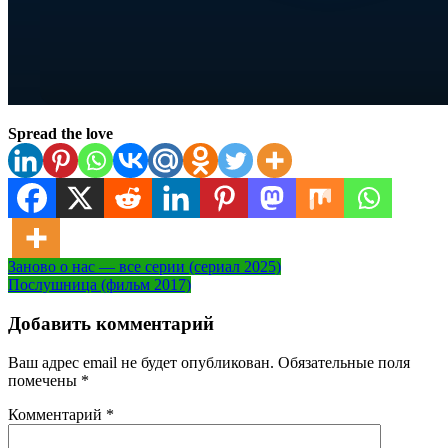
Spread the love
Навигация
Заново о нас — все серии (сериал 2025)
Послушница (фильм 2017)
по
записям
Добавить комментарий
Ваш адрес email не будет опубликован.
Обязательные поля
помечены
*
Комментарий
*