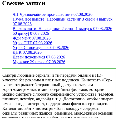
Свежие записи
ЧП-Чрезвычайное происшествие 07.08.2026
Ну-ка, все вместе! Народный кастинг 3 сезон 4 выпуск
07.08.2026
Выживалити. Наследники 2 сезон 1 выпуск 07.08.2026
60 ṃинẏƫ 07.08.2026
Жди меня 07.08.2026
Утро. ТНТ 07.08.2026
Утро. Самое лучшее 07.08.2026
ДНК 07.08.2026
Давай поженимся 07.08.2026
Мужское Женское 07.08.2026
Смотри любимые сериалы и тв-передачи онлайн в HD-
качестве без рекламы и платных подписок. Кинотеатр «Top-
tvdoc» открывает безграничный доступ к тысячам
короткометражных и многосерийных фильмов, которые
можно смотреть с любого современного устройства: телефон,
планшет, ноутбук, андройд и т. д. Достаточно, чтобы аппарат
имел выход в интернет, поддерживал флеш плеер и видео.
Каталог онлайн-кинотеатра «Топ-твдок.ру» содержит
сериалы различных жанров: семейные, молодежные комедии,
триллеры, мелодрамы о любви, драмы, а также ваши