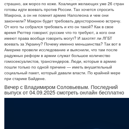
страшно, аж мороз по коже. Коалиция желающих уже 26 стран
готовы идти воевать против России. Тах хочется спросить
Макрона, а он не помнит армию Наполеона и чем они
закончили? Макрон будет требовать двухстороннюю встречу.
От кого ты собрался требовать и кто он такой? Как в свое
время Рюттер говорил: русские что-то требуют, а кого они
имеют права вообще говорить могут? И захотят ли ЛГБТ
воевать за Украину? Почему именно меньшинства? Так вот в
Америке провели исследование и выяснили, что там после
радужных реформ в армии служат большое количество
гомосексуалистов, трансгендеров. Люди, которые в армию
пошли только по одной причине — иметь внушительный
социальный пакет, который давали власти. По крайней мере
при старике Байдене.
Вечер с Владимиром Соловьевым. Последний
выпуск от 04.09.2025 смотреть онлайн бесплатно