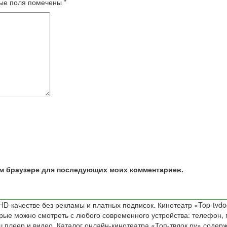
ые поля помечены
*
том браузере для последующих моих комментариев.
D-качестве без рекламы и платных подписок. Кинотеатр «Top-tvdo
е можно смотреть с любого современного устройства: телефон, пл
 плеер и видео. Каталог онлайн-кинотеатра «Топ-твдок.ру» содер