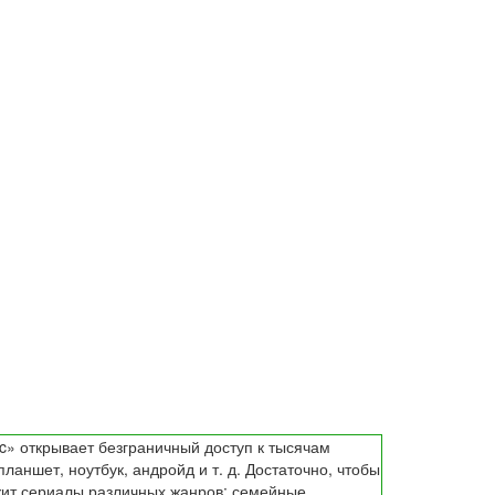
c» открывает безграничный доступ к тысячам
аншет, ноутбук, андройд и т. д. Достаточно, чтобы
жит сериалы различных жанров: семейные,