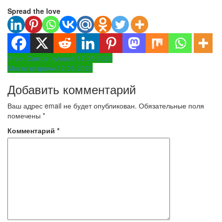
Spread the love
Навигация
Утро. Самое лучшее 12.05.2026
Место встречи 12.05.2026
по
Добавить комментарий
записям
Ваш адрес email не будет опубликован.
Обязательные поля
помечены
*
Комментарий
*