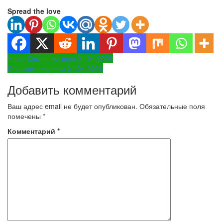
Spread the love
Навигация
Утро. Самое лучшее 01.04.2026
О самом главном 01.04.2026
по
Добавить комментарий
записям
Ваш адрес email не будет опубликован.
Обязательные поля
помечены
*
Комментарий
*