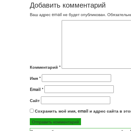
Добавить комментарий
записям
Ваш адрес email не будет опубликован.
Обязательн
Комментарий
*
Имя
*
Email
*
Сайт
Сохранить моё имя, email и адрес сайта в э