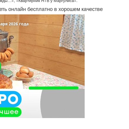
жды…», «Квартирник НТВ у Маргулиса».
реть онлайн бесплатно в хорошем качестве