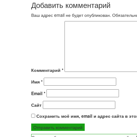
Добавить комментарий
записям
Ваш адрес email не будет опубликован.
Обязательн
Комментарий
*
Имя
*
Email
*
Сайт
Сохранить моё имя, email и адрес сайта в э