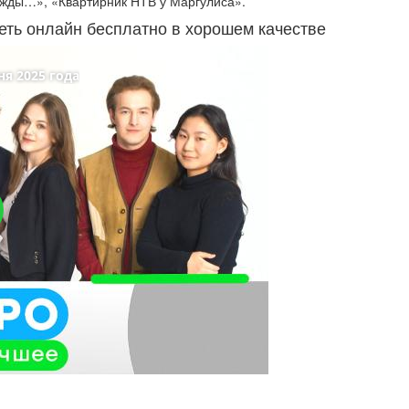
жды…», «Квартирник НТВ у Маргулиса».
реть онлайн бесплатно в хорошем качестве