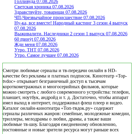
Голливуда 07.08.2026
Светская хроника 07.08.2026
Здравствуйте, товарищи 07.08.2026
ЧП-Чрезвычайное происшествие 07.08.2026
Ну-ка, все вместе! Народный кастинг 3 сезон 4 выпуск
07.08.2026
Выживалити. Наследники 2 сезон 1 выпуск 07.08.2026
60 ṃинẏƫ 07.08.2026
Жди меня 07.08.2026
Утро. ТНТ 07.08.2026
Утро. Самое лучшее 07.08.2026
Смотри любимые сериалы и тв-передачи онлайн в HD-
качестве без рекламы и платных подписок. Кинотеатр «Top-
tvdoc» открывает безграничный доступ к тысячам
короткометражных и многосерийных фильмов, которые
можно смотреть с любого современного устройства: телефон,
планшет, ноутбук, андройд и т. д. Достаточно, чтобы аппарат
имел выход в интернет, поддерживал флеш плеер и видео.
Каталог онлайн-кинотеатра «Топ-твдок.ру» содержит
сериалы различных жанров: семейные, молодежные комедии,
триллеры, мелодрамы о любви, драмы, а также ваши
любимые тв-шоу. Благодаря ежедневному обновлению,
постоянные и новые зрители ресурса могут раньше всех