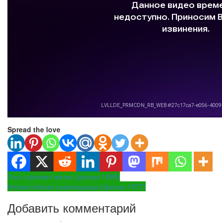
Spread the love
Навигация
Она стреляет метко (фильм 1990)
Непристойная ныряльщица (фильм 1977)
по
Добавить комментарий
записям