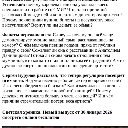
Успенской:
почему королева шансона уволила своего
специалиста по работе со СМИ? Что стало причиной
разногласий между ней и концертным директором артистки?
Почему поклонники купили билеты на несуществующее
выступление? Вернут ли им деньги за обман?
Фанаты переживают за Славу
— почему она всё чаще
демонстрирует эмоциональный срыв, расплакавшись на
камеру? О чём молчала певица годами, пряча от публики
правду о себе? Сожалеет ли она о расставании с Анатолием
Данилицким? Готова ли снова начать отношения с тем
мужчиной, кто когда-то стал источником её страданий? А что
думают эксперты по психологии о поведении артистки?
Сергей Бурунов рассказал, что теперь регулярно посещает
психолога.
Над чем именно работает актёр во время сессий?
Из-за чего обиделся на близких? Как изменилась его личная
жизнь после знакомства с новой избранницей? Почему
девушка уничтожила большую часть его вещей? И в чём
причина стремительной потери веса артиста?
Светская хроника. Новый выпуск от 30 января 2026
смотреть онлайн бесплатно