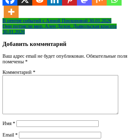
Навигация
В центре событий с Анной Прохоровой 30.01.2026
Они потрясли мир. Ален Делон. Дьявольская красота
по
30.01.2026
записям
Добавить комментарий
Ваш адрес email не будет опубликован.
Обязательные поля
помечены
*
Комментарий
*
Имя
*
Email
*