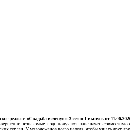
еское реалити
«Свадьба вслепую» 3 сезон 1
выпуск от 11.06.20
совершенно незнакомые люди получают шанс начать совместную 
ких сердец. У молодоженов всего неделя, чтобы узнать друг др