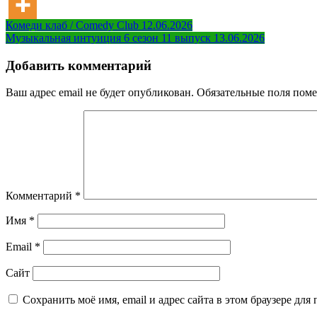
Навигация
Комеди клаб / Comedy Club 12.06.2026
Музыкальная интуиция 6 сезон 11 выпуск 13.06.2026
по
записям
Добавить комментарий
Ваш адрес email не будет опубликован.
Обязательные поля пом
Комментарий
*
Имя
*
Email
*
Сайт
Сохранить моё имя, email и адрес сайта в этом браузере д