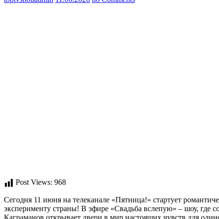
Post Views:
968
Сегодня 11 июня на телеканале «Пятница!» стартует романтич
эксперименту страны! В эфире «Свадьба вслепую» – шоу, где 
Каграманов открывает двери в мир настоящих чувств для одино