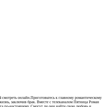
26
смотреть онлайн.Приготовьтесь к главному романтическому
жизнь, заключив брак. Вместе с телеканалом Пятница Роман
уга по-настоящему. Смогут ли они найти свою любовь и