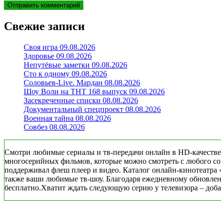
Свежие записи
Своя игра 09.08.2026
Здоровье 09.08.2026
Непутёвые заметки 09.08.2026
Сто к одному 09.08.2026
Соловьев-Live. Мардан 08.08.2026
Шоу Воли на ТНТ 168 выпуск 09.08.2026
Засекреченные списки 08.08.2026
Документальный спецпроект 08.08.2026
Военная тайна 08.08.2026
Совбез 08.08.2026
Смотри любимые сериалы и тв-передачи онлайн в HD-качестве
многосерийных фильмов, которые можно смотреть с любого совр
поддерживал флеш плеер и видео. Каталог онлайн-кинотеатра 
также ваши любимые тв-шоу. Благодаря ежедневному обновлени
бесплатно.Хватит ждать следующую серию у телевизора – добав