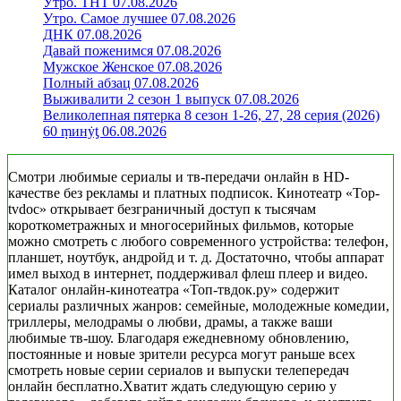
Утро. ТНТ 07.08.2026
Утро. Самое лучшее 07.08.2026
ДНК 07.08.2026
Давай поженимся 07.08.2026
Мужское Женское 07.08.2026
Полный абзац 07.08.2026
Выживалити 2 сезон 1 выпуск 07.08.2026
Великолепная пятерка 8 сезон 1-26, 27, 28 серия (2026)
60 ṃинẏƫ 06.08.2026
Смотри любимые сериалы и тв-передачи онлайн в HD-
качестве без рекламы и платных подписок. Кинотеатр «Top-
tvdoc» открывает безграничный доступ к тысячам
короткометражных и многосерийных фильмов, которые
можно смотреть с любого современного устройства: телефон,
планшет, ноутбук, андройд и т. д. Достаточно, чтобы аппарат
имел выход в интернет, поддерживал флеш плеер и видео.
Каталог онлайн-кинотеатра «Топ-твдок.ру» содержит
сериалы различных жанров: семейные, молодежные комедии,
триллеры, мелодрамы о любви, драмы, а также ваши
любимые тв-шоу. Благодаря ежедневному обновлению,
постоянные и новые зрители ресурса могут раньше всех
смотреть новые серии сериалов и выпуски телепередач
онлайн бесплатно.Хватит ждать следующую серию у