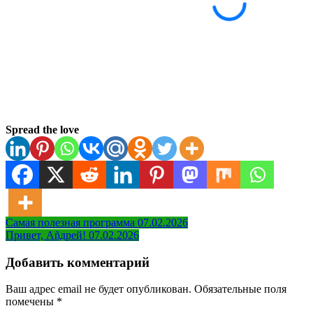
Spread the love
Навигация
Самая полезная программа 07.02.2026
Привет, Аñдрей! 07.02.2026
по
записям
Добавить комментарий
Ваш адрес email не будет опубликован.
Обязательные поля
помечены
*