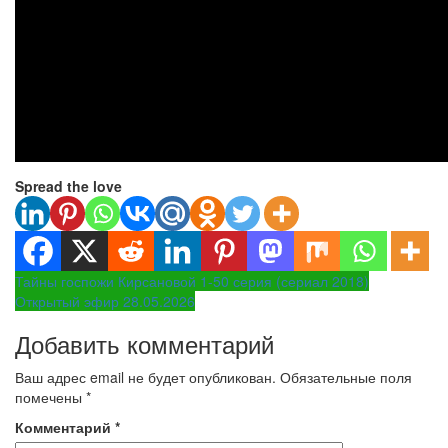
Spread the love
Навигация
Тайны госпожи Кирсановой 1-50 серия (сериал 2018)
Открытый эфир 28.05.2026
по
Добавить комментарий
записям
Ваш адрес email не будет опубликован.
Обязательные поля
помечены
*
Комментарий
*