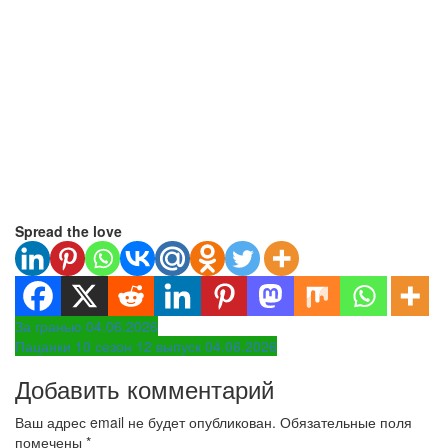
Spread the love
Навигация
За гранью 04.06.2026
Пацанки 10 сезон 12 выпуск 04.06.2026
по
Добавить комментарий
записям
Ваш адрес email не будет опубликован.
Обязательные поля
помечены
*