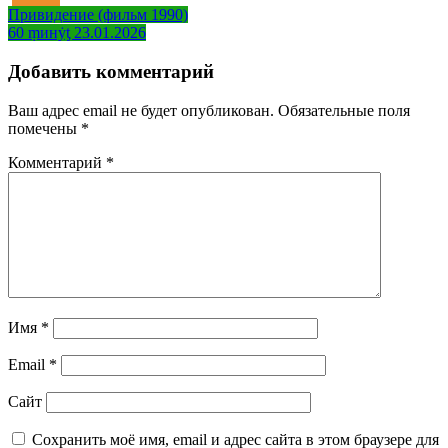
Навигация
Привидение (фильм 1990)
60 ṃинẏƫ 23.01.2026
по
записям
Добавить комментарий
Ваш адрес email не будет опубликован.
Обязательные поля
помечены
*
Комментарий
*
Имя
*
Email
*
Сайт
Сохранить моё имя, email и адрес сайта в этом браузере для