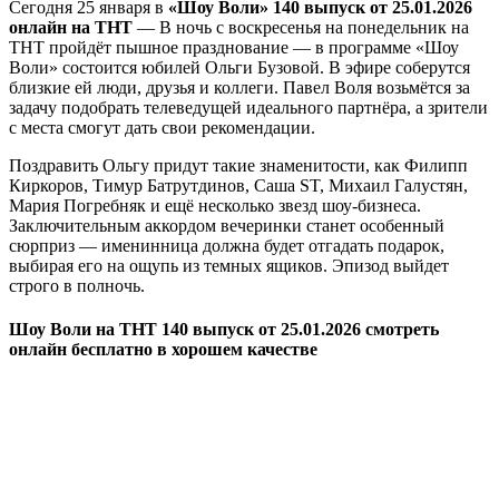
Сегодня 25 января в
«Шоу Воли» 140 выпуск от 25.01.2026
онлайн на ТНТ
— В ночь с воскресенья на понедельник на
ТНТ пройдёт пышное празднование — в программе «Шоу
Воли» состоится юбилей Ольги Бузовой. В эфире соберутся
близкие ей люди, друзья и коллеги. Павел Воля возьмётся за
задачу подобрать телеведущей идеального партнёра, а зрители
с места смогут дать свои рекомендации.
Поздравить Ольгу придут такие знаменитости, как Филипп
Киркоров, Тимур Батрутдинов, Саша ST, Михаил Галустян,
Мария Погребняк и ещё несколько звезд шоу-бизнеса.
Заключительным аккордом вечеринки станет особенный
сюрприз — именинница должна будет отгадать подарок,
выбирая его на ощупь из темных ящиков. Эпизод выйдет
строго в полночь.
Шоу Воли на ТНТ 140 выпуск от 25.01.2026 смотреть
онлайн бесплатно в хорошем качестве