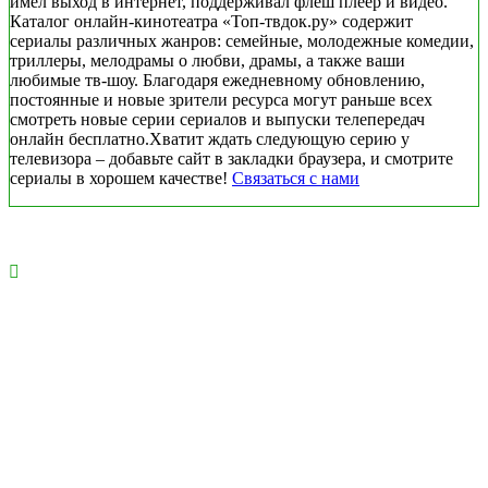
имел выход в интернет, поддерживал флеш плеер и видео.
Каталог онлайн-кинотеатра «Топ-твдок.ру» содержит
сериалы различных жанров: семейные, молодежные комедии,
триллеры, мелодрамы о любви, драмы, а также ваши
любимые тв-шоу. Благодаря ежедневному обновлению,
постоянные и новые зрители ресурса могут раньше всех
смотреть новые серии сериалов и выпуски телепередач
онлайн бесплатно.Хватит ждать следующую серию у
телевизора – добавьте сайт в закладки браузера, и смотрите
сериалы в хорошем качестве!
Связаться с нами