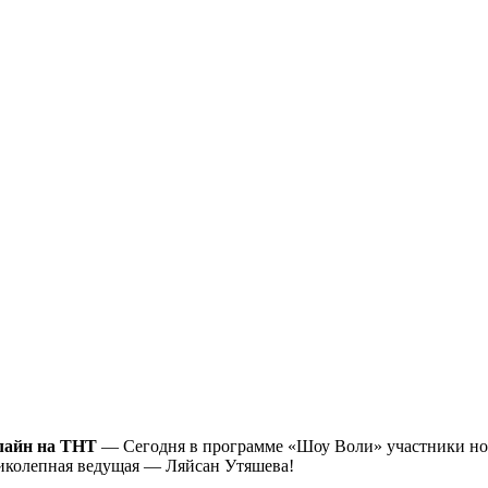
нлайн на ТНТ
— Сегодня в программе «Шоу Воли» участники н
ликолепная ведущая — Ляйсан Утяшева!