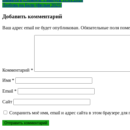
Навигация
Любовь на Бали (фильм 2025)
по
записям
Добавить комментарий
Ваш адрес email не будет опубликован.
Обязательные поля пом
Комментарий
*
Имя
*
Email
*
Сайт
Сохранить моё имя, email и адрес сайта в этом браузере д