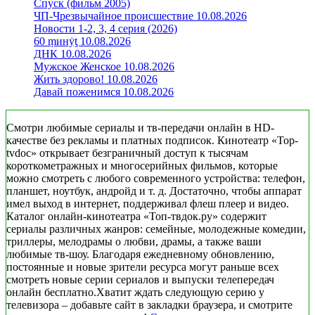
Спуск (фильм 2005)
ЧП-Чрезвычайное происшествие 10.08.2026
Новости 1-2, 3, 4 серия (2026)
60 ṃинẏƫ 10.08.2026
ДНК 10.08.2026
Мужское Женское 10.08.2026
Жить здорово! 10.08.2026
Давай поженимся 10.08.2026
Смотри любимые сериалы и тв-передачи онлайн в HD-
качестве без рекламы и платных подписок. Кинотеатр «Top-
tvdoc» открывает безграничный доступ к тысячам
короткометражных и многосерийных фильмов, которые
можно смотреть с любого современного устройства: телефон,
планшет, ноутбук, андройд и т. д. Достаточно, чтобы аппарат
имел выход в интернет, поддерживал флеш плеер и видео.
Каталог онлайн-кинотеатра «Топ-твдок.ру» содержит
сериалы различных жанров: семейные, молодежные комедии,
триллеры, мелодрамы о любви, драмы, а также ваши
любимые тв-шоу. Благодаря ежедневному обновлению,
постоянные и новые зрители ресурса могут раньше всех
смотреть новые серии сериалов и выпуски телепередач
онлайн бесплатно.Хватит ждать следующую серию у
телевизора – добавьте сайт в закладки браузера, и смотрите