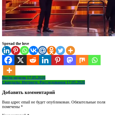
Spread the love
Навигация
Вести недели 17.05.2026
Скандалы. Интриги. Расследования 17.05.2026
по
записям
Добавить комментарий
Ваш адрес email не будет опубликован.
Обязательные поля
помечены
*