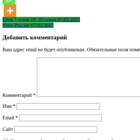
Навигация
Шеф 7 сезон 19, 20 серия 07.03.2025
Утро России 07.03.2025
по
записям
Добавить комментарий
Ваш адрес email не будет опубликован.
Обязательные поля пом
Комментарий
*
Имя
*
Email
*
Сайт