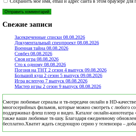
Сохранить моё имя, email и адрес сайта в этом браузере д
Свежие записи
Засекреченные списки 08.08.2026
Документальный спецпроект 08.08.2026
Военная тайна 08.08.2026
Совбез 08.08.2026
Своя игра 08.08.2026
Сто к одному 08.08.2026
Погоня на ТНТ 2 сезон 4 выпуск 09.08.2026
Большой куш 2 сезон 5 выпуск 09.08.2026
Игра вслепую 7 выпуск 08.08.2026
Мастер игры 2 сезон 9 выпуск 08.08.2026
Смотри любимые сериалы и тв-передачи онлайн в HD-качестве
многосерийных фильмов, которые можно смотреть с любого совр
поддерживал флеш плеер и видео. Каталог онлайн-кинотеатра 
также ваши любимые тв-шоу. Благодаря ежедневному обновлени
бесплатно.Хватит ждать следующую серию у телевизора – добав