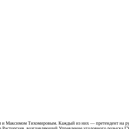
 и Максимом Тихомировым. Каждый из них — претендент на рук
ор Расторгуев, возглавляющий Управление уголовного розыска Г