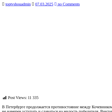
toptvshouadmin
07.03.2025
no Comments
Post Views:
11 335
В Петербурге продолжается противостояние между Кочевником
не намерен уступать и сдаваться на милость победителя. Викт