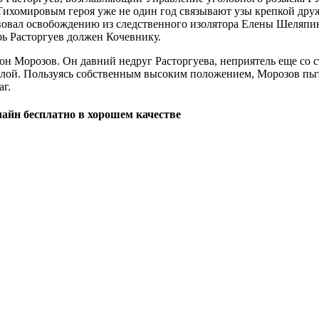
 Тихомировым героя уже не один год связывают узы крепкой др
овал освобождению из следственного изолятора Елены Шеляпино
рь Расторгуев должен Кочевнику.
 Морозов. Он давний недруг Расторгуева, неприятель еще со с
силой. Пользуясь собственным высоким положением, Морозов пытае
аг.
лайн бесплатно в хорошем качестве