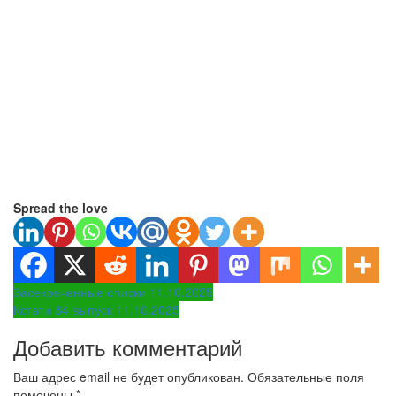
Spread the love
Навигация
Засекреченные списки 11.10.2025
Кстати 84 выпуск 11.10.2025
по
Добавить комментарий
записям
Ваш адрес email не будет опубликован.
Обязательные поля
помечены
*