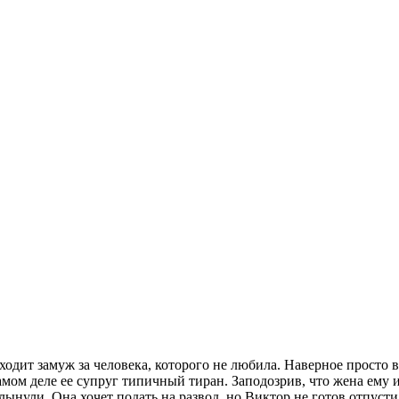
одит замуж за человека, которого не любила. Наверное просто в
 самом деле ее супруг типичный тиран. Заподозрив, что жена ему 
ынули. Она хочет подать на развод, но Виктор не готов отпусти