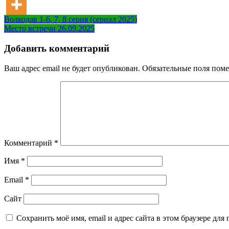
Навигация
Волкодав 1-6, 7, 8 серия (сериал 2025)
Место встречи 26.09.2025
по
записям
Добавить комментарий
Ваш адрес email не будет опубликован.
Обязательные поля пом
Комментарий
*
Имя
*
Email
*
Сайт
Сохранить моё имя, email и адрес сайта в этом браузере д