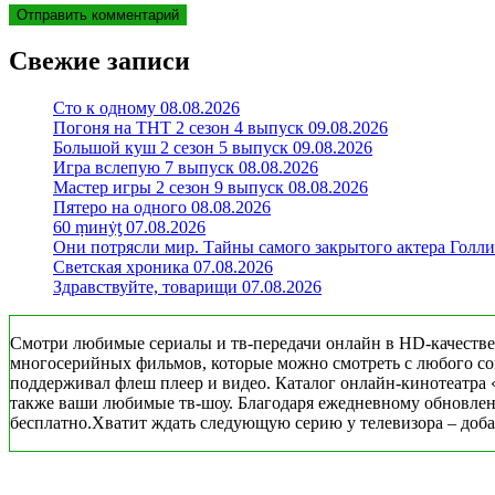
Свежие записи
Сто к одному 08.08.2026
Погоня на ТНТ 2 сезон 4 выпуск 09.08.2026
Большой куш 2 сезон 5 выпуск 09.08.2026
Игра вслепую 7 выпуск 08.08.2026
Мастер игры 2 сезон 9 выпуск 08.08.2026
Пятеро на одного 08.08.2026
60 ṃинẏƫ 07.08.2026
Они потрясли мир. Тайны самого закрытого актера Голли
Светская хроника 07.08.2026
Здравствуйте, товарищи 07.08.2026
Смотри любимые сериалы и тв-передачи онлайн в HD-качестве
многосерийных фильмов, которые можно смотреть с любого совр
поддерживал флеш плеер и видео. Каталог онлайн-кинотеатра 
также ваши любимые тв-шоу. Благодаря ежедневному обновлени
бесплатно.Хватит ждать следующую серию у телевизора – добав