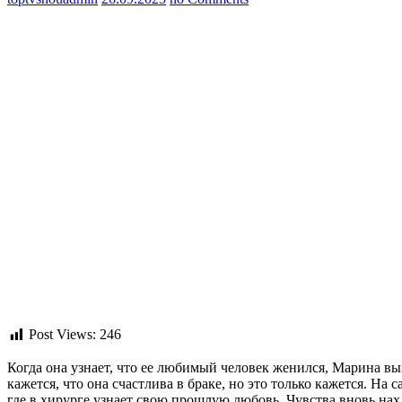
Post Views:
246
Когда она узнает, что ее любимый человек женился, Марина вых
кажется, что она счастлива в браке, но это только кажется. На
где в хирурге узнает свою прошлую любовь. Чувства вновь нахл