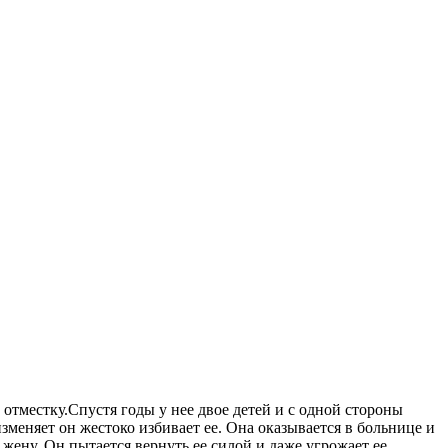
 отместку.Спустя годы у нее двое детей и с одной стороны
изменяет он жестоко избивает ее. Она оказывается в больнице и
 жену. Он пытается вернуть ее силой и даже угрожает ее