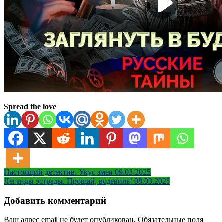
Spread the love
Навигация
Настоящий детектив. Укус змеи 09.03.2025
Легенды эстрады. Прощай, водевиль! 08.03.2025
по
записям
Добавить комментарий
Ваш адрес email не будет опубликован.
Обязательные поля