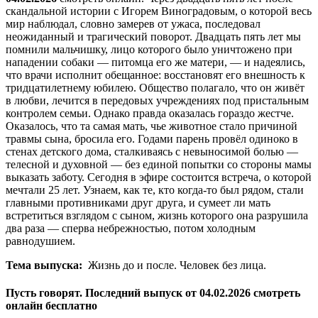
скандальной истории с Игорем Виноградовым, о которой весь
мир наблюдал, словно замерев от ужаса, последовал
неожиданный и трагический поворот. Двадцать пять лет мы
помнили мальчишку, лицо которого было уничтожено при
нападении собаки — питомца его же матери, — и надеялись,
что врачи исполнит обещанное: восстановят его внешность к
тридцатилетнему юбилею. Общество полагало, что он живёт
в любви, лечится в передовых учреждениях под пристальным
контролем семьи. Однако правда оказалась гораздо жестче.
Оказалось, что та самая мать, чье животное стало причиной
травмы сына, бросила его. Годами парень провёл одиноко в
стенах детского дома, сталкиваясь с невыносимой болью —
телесной и духовной — без единой попытки со стороны мамы
выказать заботу. Сегодня в эфире состоится встреча, о которой
мечтали 25 лет. Узнаем, как те, кто когда-то был рядом, стали
главными противниками друг друга, и сумеет ли мать
встретиться взглядом с сыном, жизнь которого она разрушила
два раза — сперва небрежностью, потом холодным
равнодушием.
Тема выпуска:
Жизнь до и после. Человек без лица.
Пусть говорят. Последний выпуск от 04.02.2026 смотреть
онлайн бесплатно