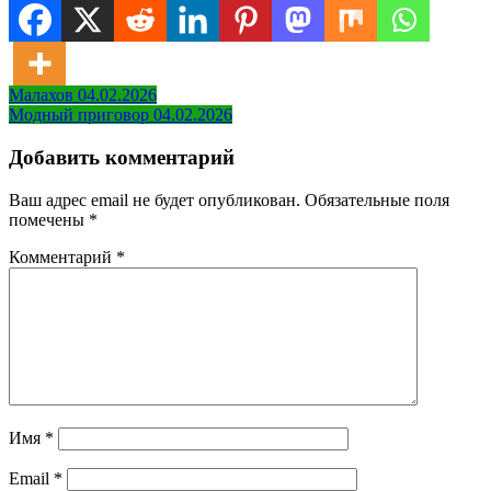
Навигация
Малахов 04.02.2026
Модный приговор 04.02.2026
по
записям
Добавить комментарий
Ваш адрес email не будет опубликован.
Обязательные поля
помечены
*
Комментарий
*
Имя
*
Email
*